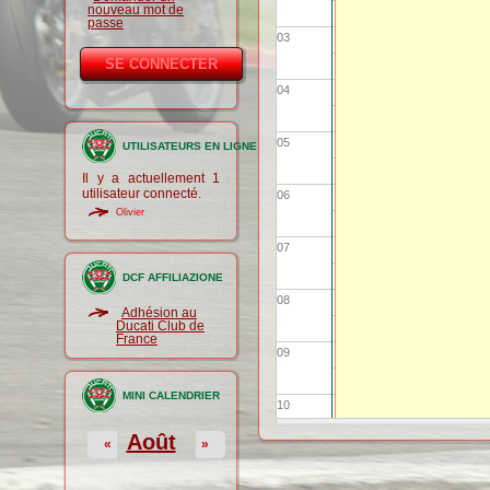
nouveau mot de
passe
03
04
05
UTILISATEURS EN LIGNE
Il y a actuellement 1
utilisateur connecté.
06
Olivier
07
DCF AFFILIAZIONE
08
Adhésion au
Ducati Club de
France
09
MINI CALENDRIER
10
Août
«
»
11