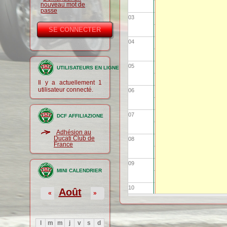
nouveau mot de
passe
03
04
05
UTILISATEURS EN LIGNE
Il y a actuellement 1
utilisateur connecté.
06
07
DCF AFFILIAZIONE
Adhésion au
Ducati Club de
08
France
09
MINI CALENDRIER
10
Août
«
»
11
l
m
m
j
v
s
d