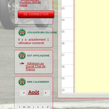
nouveau mot de
passe
03
04
05
UTILISATEURS EN LIGNE
Il y a actuellement 1
utilisateur connecté.
06
07
DCF AFFILIAZIONE
Adhésion au
Ducati Club de
08
France
09
MINI CALENDRIER
10
Août
«
»
11
l
m
m
j
v
s
d