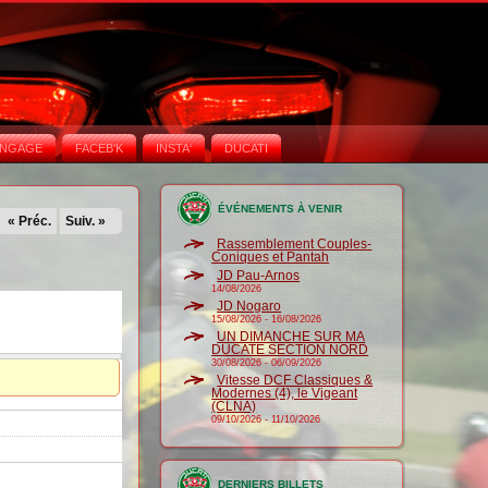
NGAGE
FACEB'K
INSTA‘
DUCATI
ÉVÉNEMENTS À VENIR
« Préc.
Suiv. »
Rassemblement Couples-
Coniques et Pantah
JD Pau-Arnos
14/08/2026
JD Nogaro
15/08/2026
-
16/08/2026
UN DIMANCHE SUR MA
DUCATE SECTION NORD
30/08/2026
-
06/09/2026
Vitesse DCF Classiques &
Modernes (4), le Vigeant
(CLNA)
09/10/2026
-
11/10/2026
DERNIERS BILLETS