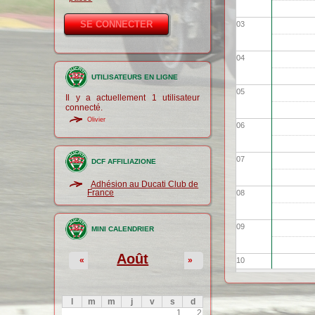
03
04
UTILISATEURS EN LIGNE
05
Il y a actuellement 1 utilisateur
connecté.
Olivier
06
07
DCF AFFILIAZIONE
Adhésion au Ducati Club de
France
08
09
MINI CALENDRIER
Août
«
»
10
11
l
m
m
j
v
s
d
1
2