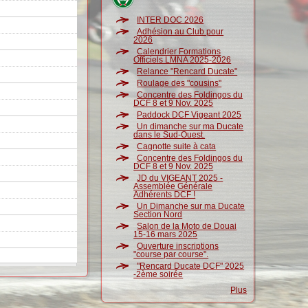
INTER DOC 2026
Adhésion au Club pour
2026
Calendrier Formations
Officiels LMNA 2025-2026
Relance "Rencard Ducate"
Roulage des "cousins"
Concentre des Foldingos du
DCF 8 et 9 Nov. 2025
Paddock DCF Vigeant 2025
Un dimanche sur ma Ducate
dans le Sud-Ouest.
Cagnotte suite à cata
Concentre des Foldingos du
DCF 8 et 9 Nov. 2025
JD du VIGEANT 2025 -
Assemblée Générale
Adhérents DCF !
Un Dimanche sur ma Ducate
Section Nord
Salon de la Moto de Douai
15-16 mars 2025
Ouverture inscriptions
"course par course".
"Rencard Ducate DCF" 2025
-2ème soirée
Plus