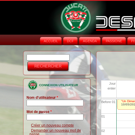
ACCUEIL
DCF
AGENDA
PASSIONE
PI
Rechercher
Formulaire de
recherche
Jour
CONNEXION UTILISATEUR
entier
Nom d'utilisateur
*
"Un Dima
Before 01
10/05/20
Mot de passe
*
01
Créer un nouveau compte
Demander un nouveau mot de
02
passe