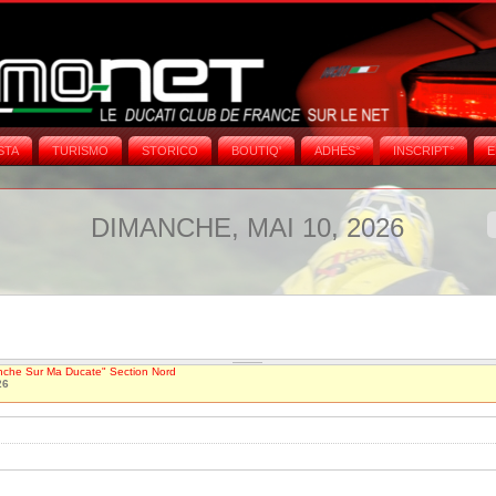
STA
TURISMO
STORICO
BOUTIQ'
ADHÉS°
INSCRIPT°
E
DIMANCHE, MAI 10, 2026
nche Sur Ma Ducate" Section Nord
26