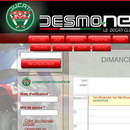
ACCUEIL
DCF
AGENDA
PASSIONE
PISTA
ENGAGE
FACEB'K
INSTA‘
DUCATI
Rechercher
Formulaire
DIMANCH
de
recherche
Jour
CONNEXION UTILISATEUR
entier
Nom d'utilisateur
*
"Un Dimanche Sur Ma Ducat
Before 01
10/05/2026
Mot de passe
*
01
Créer un nouveau
compte
02
Demander un