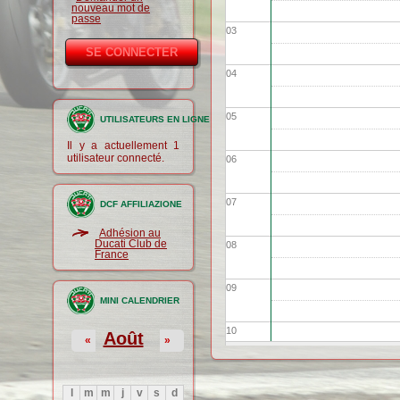
nouveau mot de
passe
03
04
05
UTILISATEURS EN LIGNE
Il y a actuellement 1
utilisateur connecté.
06
07
DCF AFFILIAZIONE
Adhésion au
Ducati Club de
08
France
09
MINI CALENDRIER
10
Août
«
»
11
l
m
m
j
v
s
d