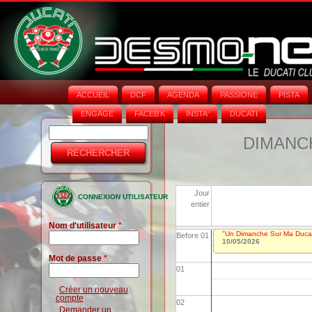
ACCUEIL
DCF
AGENDA
PASSIONE
PISTA
ENGAGE
FACEB'K
INSTA‘
DUCATI
Rechercher
Formulaire
DIMANCH
de
recherche
Jour
CONNEXION UTILISATEUR
entier
Nom d'utilisateur
*
"Un Dimanche Sur Ma Ducat
Before 01
10/05/2026
Mot de passe
*
01
Créer un nouveau
compte
02
Demander un