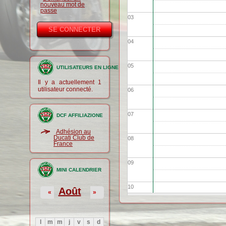
nouveau mot de
passe
03
04
05
UTILISATEURS EN LIGNE
Il y a actuellement 1
utilisateur connecté.
06
07
DCF AFFILIAZIONE
Adhésion au
Ducati Club de
08
France
09
MINI CALENDRIER
10
Août
«
»
11
l
m
m
j
v
s
d