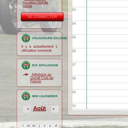
nouveau mot de
passe
03
04
05
UTILISATEURS EN LIGNE
Il y a actuellement 1
utilisateur connecté.
06
07
DCF AFFILIAZIONE
Adhésion au
Ducati Club de
08
France
09
MINI CALENDRIER
10
Août
«
»
11
l
m
m
j
v
s
d