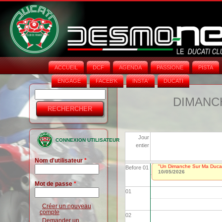
ACCUEIL
DCF
AGENDA
PASSIONE
PISTA
ENGAGE
FACEB'K
INSTA‘
DUCATI
Rechercher
Formulaire
DIMANCH
de
recherche
Jour
CONNEXION UTILISATEUR
entier
Nom d'utilisateur
*
"Un Dimanche Sur Ma Ducat
Before 01
10/05/2026
Mot de passe
*
01
Créer un nouveau
compte
02
Demander un