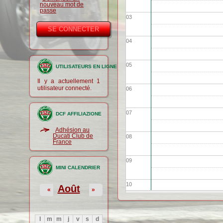
nouveau mot de
passe
03
04
05
UTILISATEURS EN LIGNE
Il y a actuellement 1
utilisateur connecté.
06
07
DCF AFFILIAZIONE
Adhésion au
Ducati Club de
08
France
09
MINI CALENDRIER
10
Août
«
»
11
l
m
m
j
v
s
d