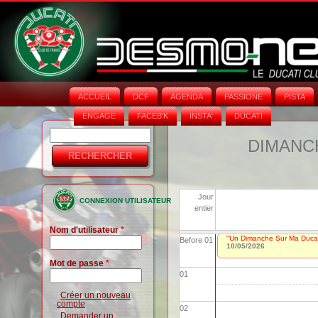
ACCUEIL
DCF
AGENDA
PASSIONE
PISTA
ENGAGE
FACEB'K
INSTA‘
DUCATI
Rechercher
Formulaire
DIMANCH
de
recherche
Jour
CONNEXION UTILISATEUR
entier
Nom d'utilisateur
*
"Un Dimanche Sur Ma Ducat
Before 01
10/05/2026
Mot de passe
*
01
Créer un nouveau
compte
02
Demander un