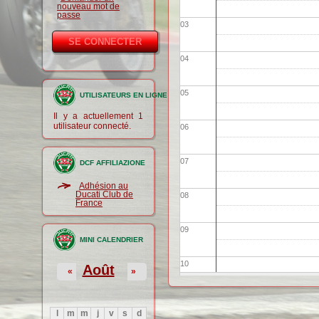
nouveau mot de
passe
03
04
05
UTILISATEURS EN LIGNE
Il y a actuellement 1
utilisateur connecté.
06
07
DCF AFFILIAZIONE
Adhésion au
Ducati Club de
08
France
09
MINI CALENDRIER
10
Août
«
»
11
l
m
m
j
v
s
d