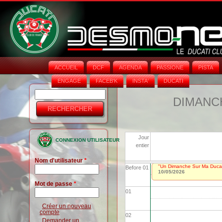
ACCUEIL
DCF
AGENDA
PASSIONE
PISTA
ENGAGE
FACEB'K
INSTA‘
DUCATI
Rechercher
Formulaire
DIMANCH
de
recherche
Jour
CONNEXION UTILISATEUR
entier
Nom d'utilisateur
*
"Un Dimanche Sur Ma Ducat
Before 01
10/05/2026
Mot de passe
*
01
Créer un nouveau
compte
02
Demander un