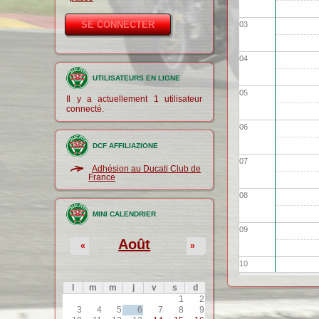
03
04
UTILISATEURS EN LIGNE
05
Il y a actuellement 1 utilisateur
connecté.
06
DCF AFFILIAZIONE
07
Adhésion au Ducati Club de
France
08
MINI CALENDRIER
09
Août
«
»
10
l
m
m
j
v
s
d
11
1
2
3
4
5
6
7
8
9