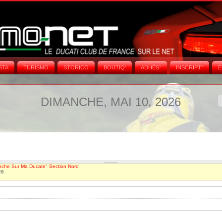
STA
TURISMO
STORICO
BOUTIQ'
ADHÉS°
INSCRIPT°
E
DIMANCHE, MAI 10, 2026
nche Sur Ma Ducate" Section Nord
26