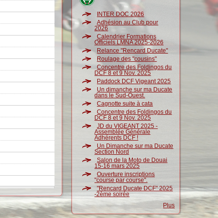
INTER DOC 2026
Adhésion au Club pour
2026
Calendrier Formations
Officiels LMNA 2025-2026
Relance "Rencard Ducate"
Roulage des "cousins"
Concentre des Foldingos du
DCF 8 et 9 Nov. 2025
Paddock DCF Vigeant 2025
Un dimanche sur ma Ducate
dans le Sud-Ouest.
Cagnotte suite à cata
Concentre des Foldingos du
DCF 8 et 9 Nov. 2025
JD du VIGEANT 2025 -
Assemblée Générale
Adhérents DCF !
Un Dimanche sur ma Ducate
Section Nord
Salon de la Moto de Douai
15-16 mars 2025
Ouverture inscriptions
"course par course".
"Rencard Ducate DCF" 2025
-2ème soirée
Plus