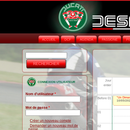
ACCUEIL
DCF
AGENDA
PASSIONE
PI
Rechercher
Formulaire de
recherche
Jour
CONNEXION UTILISATEUR
entier
Nom d'utilisateur
*
"Un Dima
Before 01
10/05/20
Mot de passe
*
01
Créer un nouveau compte
Demander un nouveau mot de
02
passe