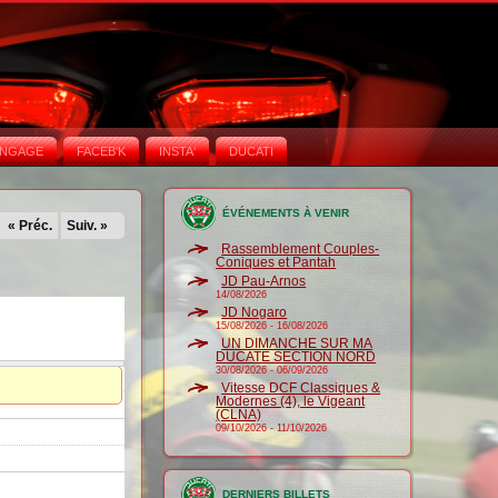
NGAGE
FACEB'K
INSTA‘
DUCATI
ÉVÉNEMENTS À VENIR
« Préc.
Suiv. »
Rassemblement Couples-
Coniques et Pantah
JD Pau-Arnos
14/08/2026
JD Nogaro
15/08/2026
-
16/08/2026
UN DIMANCHE SUR MA
DUCATE SECTION NORD
30/08/2026
-
06/09/2026
Vitesse DCF Classiques &
Modernes (4), le Vigeant
(CLNA)
09/10/2026
-
11/10/2026
DERNIERS BILLETS