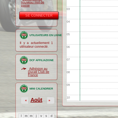
nouveau mot de
passe
03
04
05
UTILISATEURS EN LIGNE
Il y a actuellement 1
utilisateur connecté.
06
07
DCF AFFILIAZIONE
Adhésion au
Ducati Club de
08
France
09
MINI CALENDRIER
10
Août
«
»
11
l
m
m
j
v
s
d