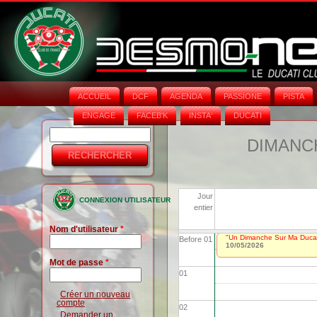
ACCUEIL
DCF
AGENDA
PASSIONE
PISTA
ENGAGE
FACEB'K
INSTA‘
DUCATI
Rechercher
Formulaire
DIMANCH
de
recherche
Jour
CONNEXION UTILISATEUR
entier
Nom d'utilisateur
*
"Un Dimanche Sur Ma Ducat
Before 01
10/05/2026
Mot de passe
*
01
Créer un nouveau
compte
02
Demander un