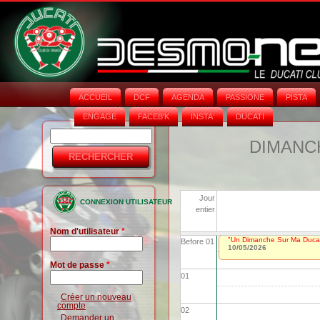
ACCUEIL
DCF
AGENDA
PASSIONE
PISTA
ENGAGE
FACEB'K
INSTA‘
DUCATI
Rechercher
Formulaire
DIMANCH
de
recherche
Jour
CONNEXION UTILISATEUR
entier
Nom d'utilisateur
*
"Un Dimanche Sur Ma Ducat
Before 01
10/05/2026
Mot de passe
*
01
Créer un nouveau
compte
02
Demander un