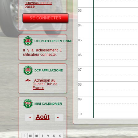
nouveau mot de
passe
03
04
05
UTILISATEURS EN LIGNE
Il y a actuellement 1
utilisateur connecté.
06
07
DCF AFFILIAZIONE
Adhésion au
Ducati Club de
08
France
09
MINI CALENDRIER
10
Août
«
»
11
l
m
m
j
v
s
d