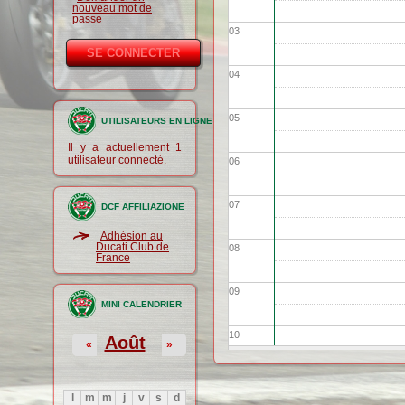
nouveau mot de
passe
03
04
05
UTILISATEURS EN LIGNE
Il y a actuellement 1
utilisateur connecté.
06
07
DCF AFFILIAZIONE
Adhésion au
Ducati Club de
08
France
09
MINI CALENDRIER
10
Août
«
»
11
l
m
m
j
v
s
d