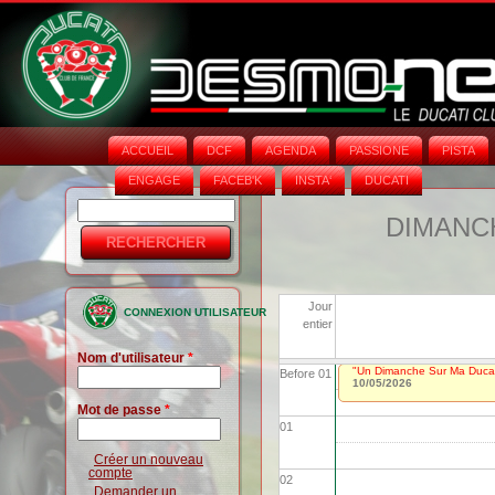
ACCUEIL
DCF
AGENDA
PASSIONE
PISTA
ENGAGE
FACEB'K
INSTA‘
DUCATI
Rechercher
Formulaire
DIMANCH
de
recherche
Jour
CONNEXION UTILISATEUR
entier
Nom d'utilisateur
*
"Un Dimanche Sur Ma Ducat
Before 01
10/05/2026
Mot de passe
*
01
Créer un nouveau
compte
02
Demander un