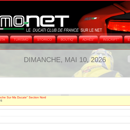
STA
TURISMO
STORICO
BOUTIQ'
ADHÉS°
INSCRIPT°
E
DIMANCHE, MAI 10, 2026
nche Sur Ma Ducate" Section Nord
26