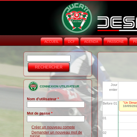
ACCUEIL
DCF
AGENDA
PASSIONE
PI
Rechercher
Formulaire de
recherche
Jour
CONNEXION UTILISATEUR
entier
Nom d'utilisateur
*
"Un Dima
Before 01
10/05/20
Mot de passe
*
01
Créer un nouveau compte
Demander un nouveau mot de
02
passe