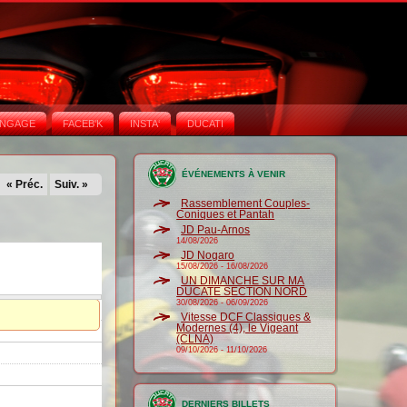
NGAGE
FACEB'K
INSTA‘
DUCATI
ÉVÉNEMENTS À VENIR
« Préc.
Suiv. »
Rassemblement Couples-
Coniques et Pantah
JD Pau-Arnos
14/08/2026
JD Nogaro
15/08/2026
-
16/08/2026
UN DIMANCHE SUR MA
DUCATE SECTION NORD
30/08/2026
-
06/09/2026
Vitesse DCF Classiques &
Modernes (4), le Vigeant
(CLNA)
09/10/2026
-
11/10/2026
DERNIERS BILLETS