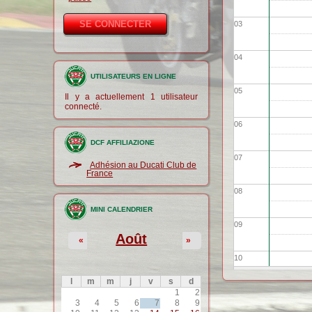
03
04
UTILISATEURS EN LIGNE
05
Il y a actuellement 1 utilisateur
connecté.
06
DCF AFFILIAZIONE
07
Adhésion au Ducati Club de
France
08
MINI CALENDRIER
09
Août
«
»
10
l
m
m
j
v
s
d
11
1
2
3
4
5
6
7
8
9