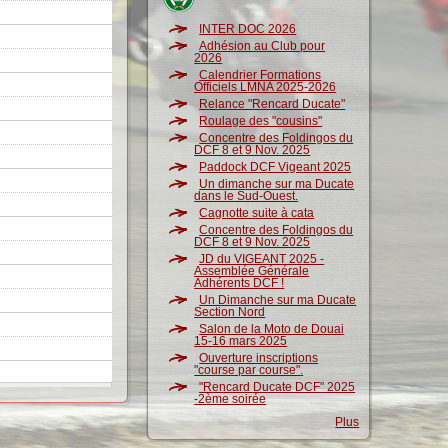
INTER DOC 2026
Adhésion au Club pour
2026
Calendrier Formations
Officiels LMNA 2025-2026
Relance "Rencard Ducate"
Roulage des "cousins"
Concentre des Foldingos du
DCF 8 et 9 Nov. 2025
Paddock DCF Vigeant 2025
Un dimanche sur ma Ducate
dans le Sud-Ouest.
Cagnotte suite à cata
Concentre des Foldingos du
DCF 8 et 9 Nov. 2025
JD du VIGEANT 2025 -
Assemblée Générale
Adhérents DCF !
Un Dimanche sur ma Ducate
Section Nord
Salon de la Moto de Douai
15-16 mars 2025
Ouverture inscriptions
"course par course".
"Rencard Ducate DCF" 2025
-2ème soirée
Plus