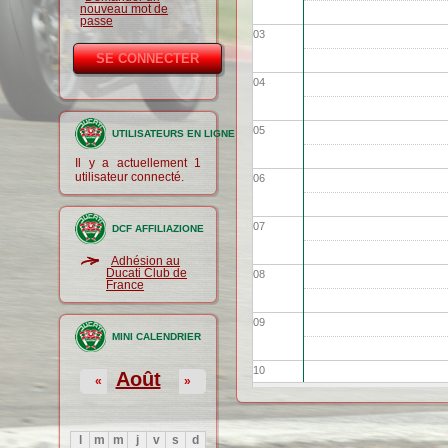
nouveau mot de
passe
03
04
05
UTILISATEURS EN LIGNE
Il y a actuellement 1
utilisateur connecté.
06
07
DCF AFFILIAZIONE
Adhésion au
Ducati Club de
08
France
09
MINI CALENDRIER
10
Août
«
»
11
l
m
m
j
v
s
d