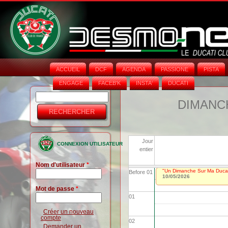
ACCUEIL
DCF
AGENDA
PASSIONE
PISTA
ENGAGE
FACEB'K
INSTA‘
DUCATI
Rechercher
Formulaire
DIMANCH
de
recherche
Jour
CONNEXION UTILISATEUR
entier
Nom d'utilisateur
*
"Un Dimanche Sur Ma Ducat
Before 01
10/05/2026
Mot de passe
*
01
Créer un nouveau
compte
02
Demander un