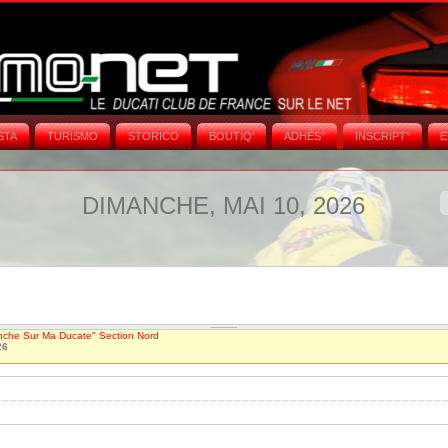
STA
TURISMO
STORICO
BOUTIQ'
ADHÉS°
INSCRIPT°
E
DIMANCHE, MAI 10, 2026
nche Sur Ma Ducate" Section Nord
26