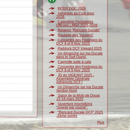
INTER DOC 2026
Adhésion au Club pour
2026
Calendrier Formations
Officiels LMNA 2025-2026
Relance "Rencard Ducate"
Roulage des "cousins"
Concentre des Foldingos du
DCF 8 et 9 Nov. 2025
Paddock DCF Vigeant 2025
Un dimanche sur ma Ducate
dans le Sud-Ouest.
Cagnotte suite à cata
Concentre des Foldingos du
DCF 8 et 9 Nov. 2025
JD du VIGEANT 2025 -
Assemblée Générale
Adhérents DCF !
Un Dimanche sur ma Ducate
Section Nord
Salon de la Moto de Douai
15-16 mars 2025
Ouverture inscriptions
"course par course".
"Rencard Ducate DCF" 2025
-2ème soirée
Plus