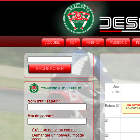
ACCUEIL
DCF
AGENDA
PASSIONE
PI
Rechercher
Formulaire de
recherche
Jour
CONNEXION UTILISATEUR
entier
Nom d'utilisateur
*
"Un Dima
Before 01
10/05/20
Mot de passe
*
01
Créer un nouveau compte
Demander un nouveau mot de
02
passe