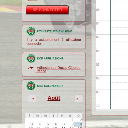
03
04
UTILISATEURS EN LIGNE
05
Il y a actuellement 1 utilisateur
connecté.
06
DCF AFFILIAZIONE
07
Adhésion au Ducati Club de
France
08
MINI CALENDRIER
09
Août
«
»
10
l
m
m
j
v
s
d
11
1
2
3
4
5
6
7
8
9