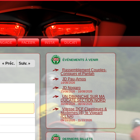
NGAGE
FACEB'K
INSTA‘
DUCATI
ÉVÉNEMENTS À VENIR
« Préc.
Suiv. »
Rassemblement Couples-
Coniques et Pantah
JD Pau-Arnos
14/08/2026
JD Nogaro
15/08/2026
-
16/08/2026
UN DIMANCHE SUR MA
DUCATE SECTION NORD
30/08/2026
-
06/09/2026
Vitesse DCF Classiques &
Modernes (4), le Vigeant
(CLNA)
09/10/2026
-
11/10/2026
DERNIERS BILLETS