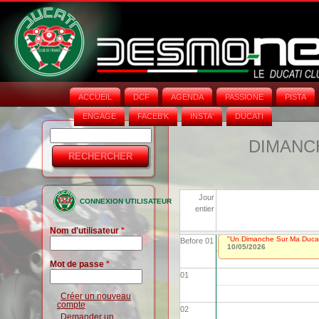
ACCUEIL
DCF
AGENDA
PASSIONE
PISTA
ENGAGE
FACEB'K
INSTA‘
DUCATI
Rechercher
Formulaire
DIMANCH
de
recherche
Jour
CONNEXION UTILISATEUR
entier
Nom d'utilisateur
*
"Un Dimanche Sur Ma Ducat
Before 01
10/05/2026
Mot de passe
*
01
Créer un nouveau
compte
02
Demander un