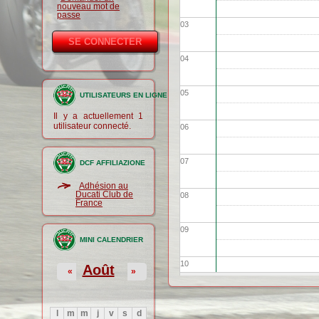
nouveau mot de
passe
03
04
05
UTILISATEURS EN LIGNE
Il y a actuellement 1
utilisateur connecté.
06
07
DCF AFFILIAZIONE
Adhésion au
Ducati Club de
08
France
09
MINI CALENDRIER
10
Août
«
»
11
l
m
m
j
v
s
d