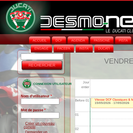
ACCUEIL
DCF
AGENDA
PASSIONE
PISTA
ENGAGE
FACEB'K
INSTA‘
DUCATI
Rechercher
Formulaire
VENDRED
de
recherche
Jour
CONNEXION UTILISATEUR
entier
Nom d'utilisateur
*
Vitesse DCF Classiques & Mo
Before 01
15/05/2026
-
17/05/2026
Mot de passe
*
01
Créer un nouveau
compte
02
Demander un