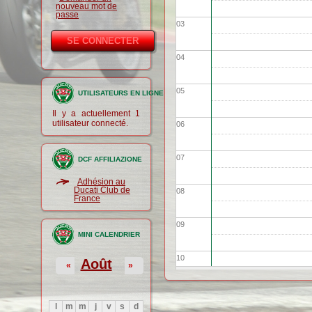
nouveau mot de
passe
03
04
05
UTILISATEURS EN LIGNE
Il y a actuellement 1
utilisateur connecté.
06
07
DCF AFFILIAZIONE
Adhésion au
Ducati Club de
08
France
09
MINI CALENDRIER
10
Août
«
»
11
l
m
m
j
v
s
d