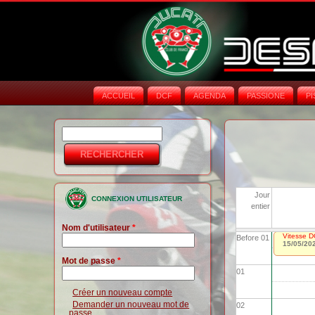
ACCUEIL
DCF
AGENDA
PASSIONE
PI
Rechercher
Formulaire de
recherche
Jour
CONNEXION UTILISATEUR
entier
Nom d'utilisateur
*
Vitesse D
Before 01
15/05/20
Mot de passe
*
01
Créer un nouveau compte
Demander un nouveau mot de
02
passe