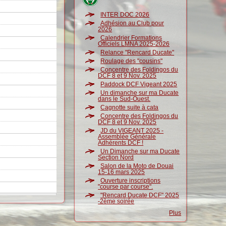
INTER DOC 2026
Adhésion au Club pour
2026
Calendrier Formations
Officiels LMNA 2025-2026
Relance "Rencard Ducate"
Roulage des "cousins"
Concentre des Foldingos du
DCF 8 et 9 Nov. 2025
Paddock DCF Vigeant 2025
Un dimanche sur ma Ducate
dans le Sud-Ouest.
Cagnotte suite à cata
Concentre des Foldingos du
DCF 8 et 9 Nov. 2025
JD du VIGEANT 2025 -
Assemblée Générale
Adhérents DCF !
Un Dimanche sur ma Ducate
Section Nord
Salon de la Moto de Douai
15-16 mars 2025
Ouverture inscriptions
"course par course".
"Rencard Ducate DCF" 2025
-2ème soirée
Plus