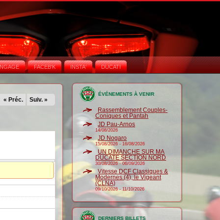
NGAGE
FACEB'K
INSTA‘
DUCATI
ÉVÉNEMENTS À VENIR
« Préc.
Suiv. »
Rassemblement Couples-
Coniques et Pantah
JD Pau-Arnos
14/08/2026
JD Nogaro
15/08/2026
-
16/08/2026
UN DIMANCHE SUR MA
DUCATE SECTION NORD
30/08/2026
-
06/09/2026
Vitesse DCF Classiques &
Modernes (4), le Vigeant
(CLNA)
09/10/2026
-
11/10/2026
DERNIERS BILLETS