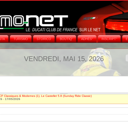
STA
TURISMO
STORICO
BOUTIQ'
ADHÉS°
INSCRIPT°
E
VENDREDI, MAI 15, 2026
CF Classiques & Modernes (1), Le Castellet 5.8 (Sunday Ride Classic)
26
-
17/05/2026