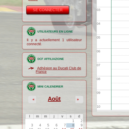
03
04
UTILISATEURS EN LIGNE
05
Il y a actuellement 1 utilisateur
connecté.
06
DCF AFFILIAZIONE
07
Adhésion au Ducati Club de
France
08
MINI CALENDRIER
09
Août
«
»
10
l
m
m
j
v
s
d
11
1
2
3
4
5
6
7
8
9