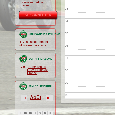
nouveau mot de
passe
03
04
05
UTILISATEURS EN LIGNE
Il y a actuellement 1
utilisateur connecté.
06
07
DCF AFFILIAZIONE
Adhésion au
Ducati Club de
08
France
09
MINI CALENDRIER
10
Août
«
»
11
l
m
m
j
v
s
d