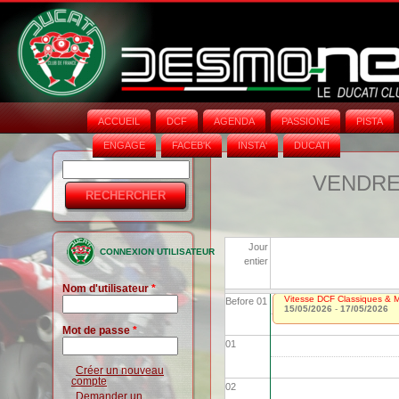
ACCUEIL
DCF
AGENDA
PASSIONE
PISTA
ENGAGE
FACEB'K
INSTA‘
DUCATI
Rechercher
Formulaire
VENDRED
de
recherche
Jour
CONNEXION UTILISATEUR
entier
Nom d'utilisateur
*
Vitesse DCF Classiques & Mo
Before 01
15/05/2026
-
17/05/2026
Mot de passe
*
01
Créer un nouveau
compte
02
Demander un