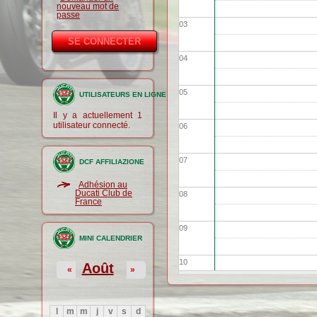
nouveau mot de
passe
03
04
05
UTILISATEURS EN LIGNE
Il y a actuellement 1
utilisateur connecté.
06
07
DCF AFFILIAZIONE
Adhésion au
Ducati Club de
08
France
09
MINI CALENDRIER
10
Août
«
»
11
l
m
m
j
v
s
d