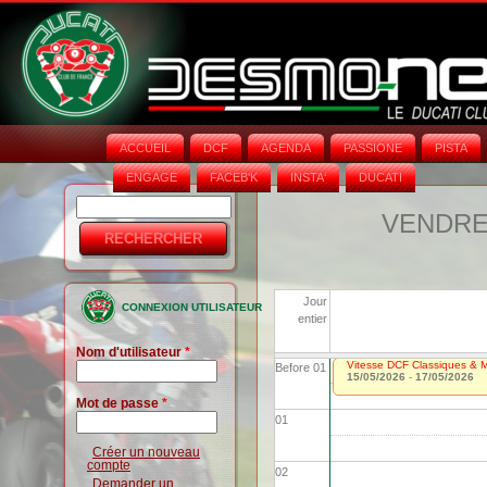
ACCUEIL
DCF
AGENDA
PASSIONE
PISTA
ENGAGE
FACEB'K
INSTA‘
DUCATI
Rechercher
Formulaire
VENDRED
de
recherche
Jour
CONNEXION UTILISATEUR
entier
Nom d'utilisateur
*
Vitesse DCF Classiques & Mo
Before 01
15/05/2026
-
17/05/2026
Mot de passe
*
01
Créer un nouveau
compte
02
Demander un