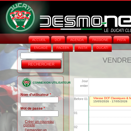
ACCUEIL
DCF
AGENDA
PASSIONE
PISTA
ENGAGE
FACEB'K
INSTA‘
DUCATI
Rechercher
Formulaire
VENDRED
de
recherche
Jour
CONNEXION UTILISATEUR
entier
Nom d'utilisateur
*
Vitesse DCF Classiques & Mo
Before 01
15/05/2026
-
17/05/2026
Mot de passe
*
01
Créer un nouveau
compte
02
Demander un