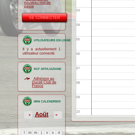
nouveau mot de
passe
03
04
05
UTILISATEURS EN LIGNE
Il y a actuellement 1
utilisateur connecté.
06
07
DCF AFFILIAZIONE
Adhésion au
Ducati Club de
08
France
09
MINI CALENDRIER
10
Août
«
»
11
l
m
m
j
v
s
d