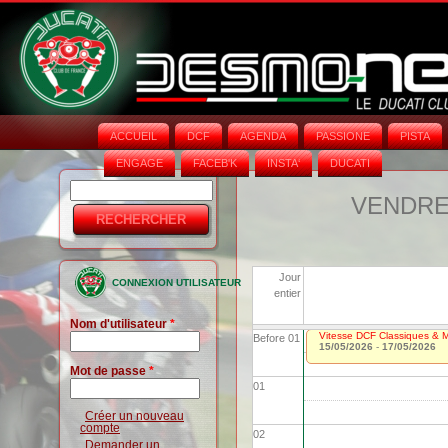
ACCUEIL
DCF
AGENDA
PASSIONE
PISTA
ENGAGE
FACEB'K
INSTA‘
DUCATI
Rechercher
Formulaire
VENDRED
de
recherche
Jour
CONNEXION UTILISATEUR
entier
Nom d'utilisateur
*
Vitesse DCF Classiques & Mo
Before 01
15/05/2026
-
17/05/2026
Mot de passe
*
01
Créer un nouveau
compte
02
Demander un