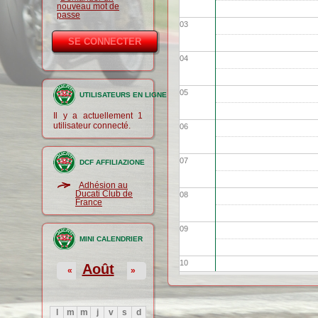
nouveau mot de
passe
03
04
05
UTILISATEURS EN LIGNE
Il y a actuellement 1
utilisateur connecté.
06
07
DCF AFFILIAZIONE
Adhésion au
Ducati Club de
08
France
09
MINI CALENDRIER
10
Août
«
»
11
l
m
m
j
v
s
d