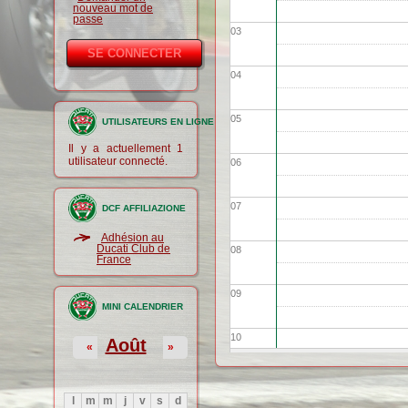
nouveau mot de
passe
03
04
05
UTILISATEURS EN LIGNE
Il y a actuellement 1
utilisateur connecté.
06
07
DCF AFFILIAZIONE
Adhésion au
Ducati Club de
08
France
09
MINI CALENDRIER
10
Août
«
»
11
l
m
m
j
v
s
d