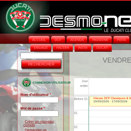
ACCUEIL
DCF
AGENDA
PASSIONE
PISTA
ENGAGE
FACEB'K
INSTA‘
DUCATI
Rechercher
Formulaire
VENDRED
de
recherche
Jour
CONNEXION UTILISATEUR
entier
Nom d'utilisateur
*
Vitesse DCF Classiques & Mo
Before 01
15/05/2026
-
17/05/2026
Mot de passe
*
01
Créer un nouveau
compte
02
Demander un