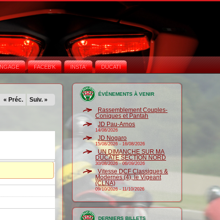
NGAGE
FACEB'K
INSTA‘
DUCATI
ÉVÉNEMENTS À VENIR
« Préc.
Suiv. »
Rassemblement Couples-
Coniques et Pantah
JD Pau-Arnos
14/08/2026
JD Nogaro
15/08/2026
-
16/08/2026
UN DIMANCHE SUR MA
DUCATE SECTION NORD
30/08/2026
-
06/09/2026
Vitesse DCF Classiques &
Modernes (4), le Vigeant
(CLNA)
09/10/2026
-
11/10/2026
DERNIERS BILLETS