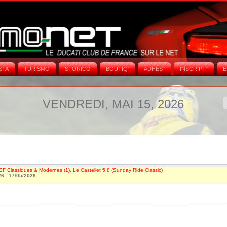
STA
TURISMO
STORICO
BOUTIQ'
ADHÉS°
INSCRIPT°
E
VENDREDI, MAI 15, 2026
CF Classiques & Modernes (1), Le Castellet 5.8 (Sunday Ride Classic)
26
-
17/05/2026