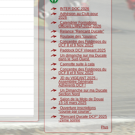
INTER DOC 2026
Adhésion au Club pour
2026
Calendrier Formations
Officiels LMNA 2025-2026
Relance "Rencard Ducate"
Roulage des "cousins"
Concentre des Foldingos du
DCF 8 et 9 Nov. 2025
Paddock DCF Vigeant 2025
Un dimanche sur ma Ducate
dans le Sud-Ouest.
Cagnotte suite à cata
Concentre des Foldingos du
DCF 8 et 9 Nov. 2025
JD du VIGEANT 2025 -
Assemblée Générale
Adhérents DCF !
Un Dimanche sur ma Ducate
Section Nord
Salon de la Moto de Douai
15-16 mars 2025
Ouverture inscriptions
"course par course".
"Rencard Ducate DCF" 2025
-2ème soirée
Plus