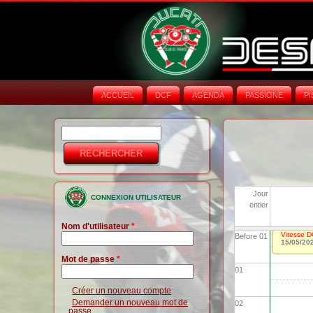
ACCUEIL
DCF
AGENDA
PASSIONE
PI
Rechercher
Formulaire de
recherche
Jour
CONNEXION UTILISATEUR
entier
Nom d'utilisateur
*
Vitesse D
Before 01
15/05/20
Mot de passe
*
01
Créer un nouveau compte
Demander un nouveau mot de
02
passe