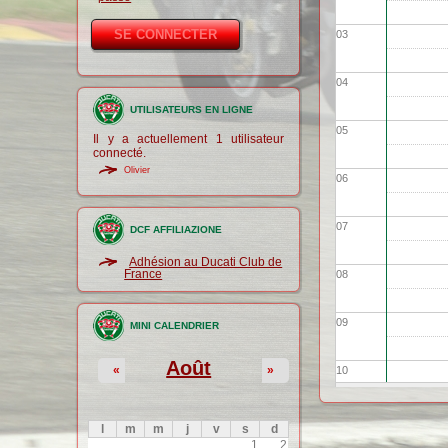
03
04
UTILISATEURS EN LIGNE
05
Il y a actuellement 1 utilisateur
connecté.
Olivier
06
07
DCF AFFILIAZIONE
Adhésion au Ducati Club de
France
08
09
MINI CALENDRIER
Août
«
»
10
11
l
m
m
j
v
s
d
1
2