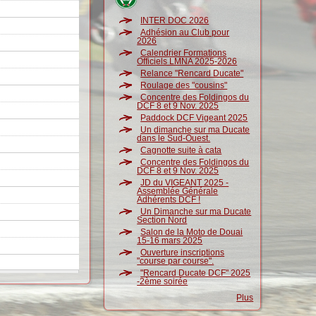
INTER DOC 2026
Adhésion au Club pour
2026
Calendrier Formations
Officiels LMNA 2025-2026
Relance "Rencard Ducate"
Roulage des "cousins"
Concentre des Foldingos du
DCF 8 et 9 Nov. 2025
Paddock DCF Vigeant 2025
Un dimanche sur ma Ducate
dans le Sud-Ouest.
Cagnotte suite à cata
Concentre des Foldingos du
DCF 8 et 9 Nov. 2025
JD du VIGEANT 2025 -
Assemblée Générale
Adhérents DCF !
Un Dimanche sur ma Ducate
Section Nord
Salon de la Moto de Douai
15-16 mars 2025
Ouverture inscriptions
"course par course".
"Rencard Ducate DCF" 2025
-2ème soirée
Plus