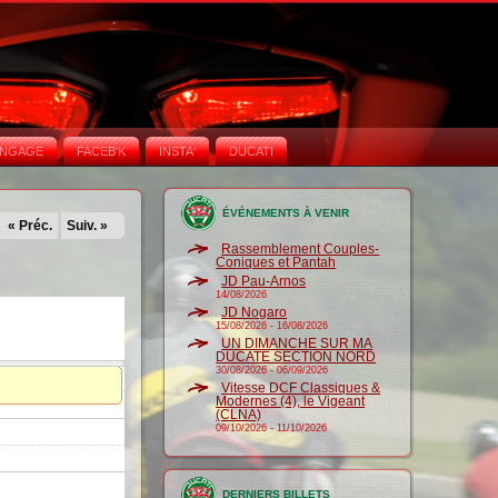
NGAGE
FACEB'K
INSTA‘
DUCATI
ÉVÉNEMENTS À VENIR
« Préc.
Suiv. »
Rassemblement Couples-
Coniques et Pantah
JD Pau-Arnos
14/08/2026
JD Nogaro
15/08/2026
-
16/08/2026
UN DIMANCHE SUR MA
DUCATE SECTION NORD
30/08/2026
-
06/09/2026
Vitesse DCF Classiques &
Modernes (4), le Vigeant
(CLNA)
09/10/2026
-
11/10/2026
DERNIERS BILLETS