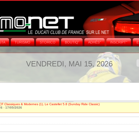
STA
TURISMO
STORICO
BOUTIQ'
ADHÉS°
INSCRIPT°
E
VENDREDI, MAI 15, 2026
CF Classiques & Modernes (1), Le Castellet 5.8 (Sunday Ride Classic)
26
-
17/05/2026