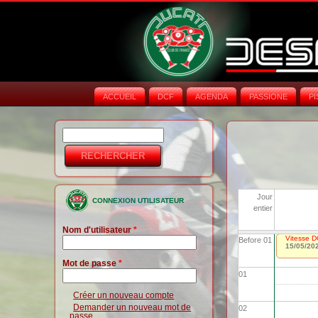
ACCUEIL
DCF
AGENDA
PASSIONE
PI
Rechercher
Formulaire de
recherche
Jour
CONNEXION UTILISATEUR
entier
Nom d'utilisateur
*
Vitesse D
Before 01
15/05/20
Mot de passe
*
01
Créer un nouveau compte
Demander un nouveau mot de
02
passe