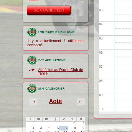
03
04
UTILISATEURS EN LIGNE
05
Il y a actuellement 1 utilisateur
connecté.
06
DCF AFFILIAZIONE
07
Adhésion au Ducati Club de
France
08
MINI CALENDRIER
09
Août
«
»
10
l
m
m
j
v
s
d
11
1
2
3
4
5
6
7
8
9