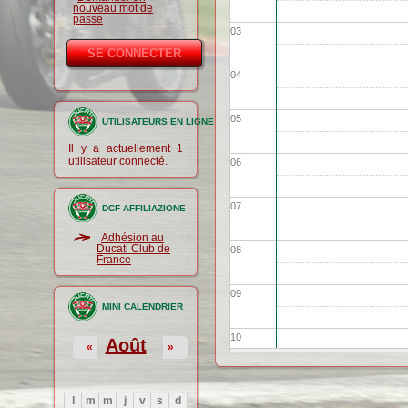
nouveau mot de
passe
03
04
05
UTILISATEURS EN LIGNE
Il y a actuellement 1
utilisateur connecté.
06
07
DCF AFFILIAZIONE
Adhésion au
Ducati Club de
08
France
09
MINI CALENDRIER
10
Août
«
»
11
l
m
m
j
v
s
d