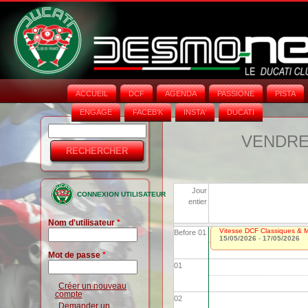
ACCUEIL
DCF
AGENDA
PASSIONE
PISTA
ENGAGE
FACEB'K
INSTA‘
DUCATI
Rechercher
Formulaire
VENDRED
de
recherche
Jour
CONNEXION UTILISATEUR
entier
Nom d'utilisateur
*
Vitesse DCF Classiques & Mo
Before 01
15/05/2026
-
17/05/2026
Mot de passe
*
01
Créer un nouveau
compte
02
Demander un