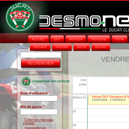
ACCUEIL
DCF
AGENDA
PASSIONE
PISTA
ENGAGE
FACEB'K
INSTA‘
DUCATI
Rechercher
Formulaire
VENDRED
de
recherche
Jour
CONNEXION UTILISATEUR
entier
Nom d'utilisateur
*
Vitesse DCF Classiques & Mo
Before 01
15/05/2026
-
17/05/2026
Mot de passe
*
01
Créer un nouveau
compte
02
Demander un