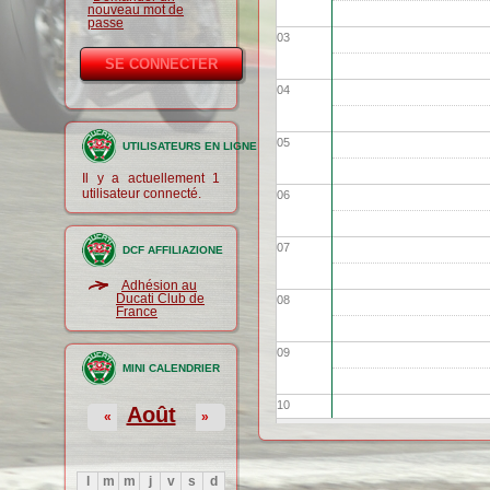
nouveau mot de
passe
03
04
05
UTILISATEURS EN LIGNE
Il y a actuellement 1
utilisateur connecté.
06
07
DCF AFFILIAZIONE
Adhésion au
Ducati Club de
08
France
09
MINI CALENDRIER
10
Août
«
»
11
l
m
m
j
v
s
d