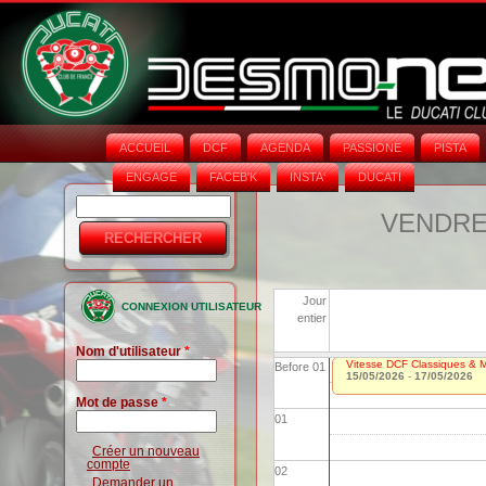
ACCUEIL
DCF
AGENDA
PASSIONE
PISTA
ENGAGE
FACEB'K
INSTA‘
DUCATI
Rechercher
Formulaire
VENDRED
de
recherche
Jour
CONNEXION UTILISATEUR
entier
Nom d'utilisateur
*
Vitesse DCF Classiques & Mo
Before 01
15/05/2026
-
17/05/2026
Mot de passe
*
01
Créer un nouveau
compte
02
Demander un