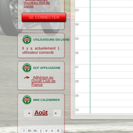
nouveau mot de
passe
03
04
05
UTILISATEURS EN LIGNE
Il y a actuellement 1
utilisateur connecté.
06
07
DCF AFFILIAZIONE
Adhésion au
Ducati Club de
08
France
09
MINI CALENDRIER
10
Août
«
»
11
l
m
m
j
v
s
d