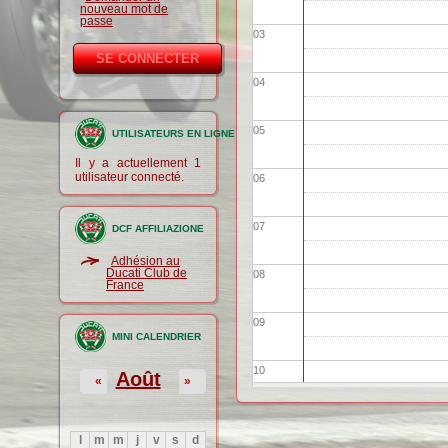
nouveau mot de
passe
03
04
05
UTILISATEURS EN LIGNE
Il y a actuellement 1
utilisateur connecté.
06
07
DCF AFFILIAZIONE
Adhésion au
Ducati Club de
08
France
09
MINI CALENDRIER
10
Août
«
»
11
l
m
m
j
v
s
d