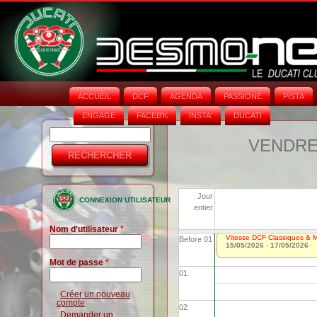
ACCUEIL
DCF
AGENDA
PASSIONE
PISTA
ENGAGE
FACEB'K
INSTA‘
DUCATI
Rechercher
Formulaire
VENDRED
de
recherche
Jour
CONNEXION UTILISATEUR
entier
Nom d'utilisateur
*
Vitesse DCF Classiques & Mo
Before 01
15/05/2026
-
17/05/2026
Mot de passe
*
01
Créer un nouveau
compte
02
Demander un