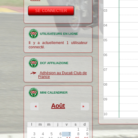
03
04
UTILISATEURS EN LIGNE
05
Il y a actuellement 1 utilisateur
connecté.
06
DCF AFFILIAZIONE
07
Adhésion au Ducati Club de
France
08
MINI CALENDRIER
09
Août
«
»
10
l
m
m
j
v
s
d
11
1
2
3
4
5
6
7
8
9