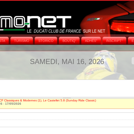
STA
TURISMO
STORICO
BOUTIQ'
ADHÉS°
INSCRIPT°
E
SAMEDI, MAI 16, 2026
CF Classiques & Modernes (1), Le Castellet 5.8 (Sunday Ride Classic)
26
-
17/05/2026