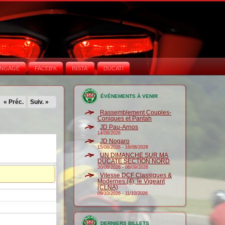
NGAGE
FACEB'K
INSTA‘
DUCATI
ÉVÉNEMENTS À VENIR
« Préc.
Suiv. »
Rassemblement Couples-
Coniques et Pantah
JD Pau-Arnos
14/08/2026
JD Nogaro
15/08/2026
-
16/08/2026
UN DIMANCHE SUR MA
DUCATE SECTION NORD
30/08/2026
-
06/09/2026
Vitesse DCF Classiques &
Modernes (4), le Vigeant
(CLNA)
09/10/2026
-
11/10/2026
DERNIERS BILLETS