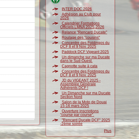
INTER DOC 2026
Adhésion au Club pour
2026
Calendrier Formations
Officiels LMNA 2025-2026
Relance "Rencard Ducate"
Roulage des "cousins"
Concentre des Foldingos du
DCF 8 et 9 Nov. 2025
Paddock DCF Vigeant 2025
Un dimanche sur ma Ducate
dans le Sud-Ouest.
Cagnotte suite à cata
Concentre des Foldingos du
DCF 8 et 9 Nov. 2025
JD du VIGEANT 2025 -
Assemblée Générale
Adhérents DCF !
Un Dimanche sur ma Ducate
Section Nord
Salon de la Moto de Douai
15-16 mars 2025
Ouverture inscriptions
"course par course".
"Rencard Ducate DCF" 2025
-2ème soirée
Plus