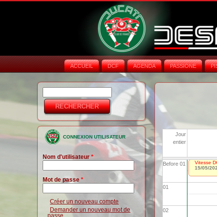
ACCUEIL
DCF
AGENDA
PASSIONE
PI
Rechercher
Formulaire de
recherche
Jour
CONNEXION UTILISATEUR
entier
Nom d'utilisateur
*
Vitesse D
Before 01
15/05/20
Mot de passe
*
01
Créer un nouveau compte
Demander un nouveau mot de
02
passe