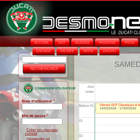
ACCUEIL
DCF
AGENDA
PASSIONE
PISTA
ENGAGE
FACEB'K
INSTA‘
DUCATI
Rechercher
Formulaire
SAMEDI
de
recherche
Jour
CONNEXION UTILISATEUR
entier
Nom d'utilisateur
*
Vitesse DCF Classiques & Mo
Before 01
15/05/2026
-
17/05/2026
Mot de passe
*
01
Créer un nouveau
compte
02
Demander un