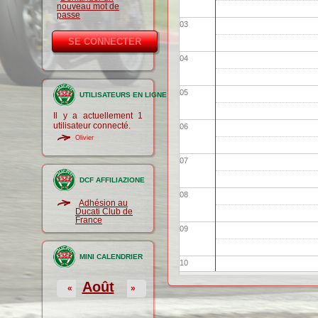
nouveau mot de
passe
03
04
05
UTILISATEURS EN LIGNE
Il y a actuellement 1
utilisateur connecté.
06
Olivier
07
DCF AFFILIAZIONE
08
Adhésion au
Ducati Club de
France
09
MINI CALENDRIER
10
Août
«
»
11