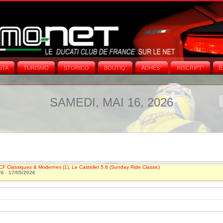
STA
TURISMO
STORICO
BOUTIQ'
ADHÉS°
INSCRIPT°
E
SAMEDI, MAI 16, 2026
CF Classiques & Modernes (1), Le Castellet 5.8 (Sunday Ride Classic)
26
-
17/05/2026