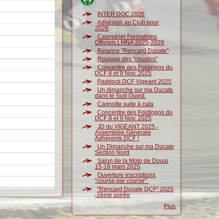
INTER DOC 2026
Adhésion au Club pour
2026
Calendrier Formations
Officiels LMNA 2025-2026
Relance "Rencard Ducate"
Roulage des "cousins"
Concentre des Foldingos du
DCF 8 et 9 Nov. 2025
Paddock DCF Vigeant 2025
Un dimanche sur ma Ducate
dans le Sud-Ouest.
Cagnotte suite à cata
Concentre des Foldingos du
DCF 8 et 9 Nov. 2025
JD du VIGEANT 2025 -
Assemblée Générale
Adhérents DCF !
Un Dimanche sur ma Ducate
Section Nord
Salon de la Moto de Douai
15-16 mars 2025
Ouverture inscriptions
"course par course".
"Rencard Ducate DCF" 2025
-2ème soirée
Plus