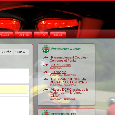
NGAGE
FACEB'K
INSTA‘
DUCATI
ÉVÉNEMENTS À VENIR
« Préc.
Suiv. »
Rassemblement Couples-
Coniques et Pantah
JD Pau-Arnos
14/08/2026
JD Nogaro
15/08/2026
-
16/08/2026
UN DIMANCHE SUR MA
DUCATE SECTION NORD
30/08/2026
-
06/09/2026
Vitesse DCF Classiques &
Modernes (4), le Vigeant
(CLNA)
09/10/2026
-
11/10/2026
DERNIERS BILLETS