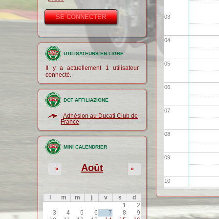
03
04
UTILISATEURS EN LIGNE
05
Il y a actuellement 1 utilisateur
connecté.
06
DCF AFFILIAZIONE
07
Adhésion au Ducati Club de
France
08
MINI CALENDRIER
09
Août
«
»
10
l
m
m
j
v
s
d
11
1
2
3
4
5
6
7
8
9