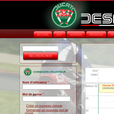
ACCUEIL
DCF
AGENDA
PASSIONE
PI
Rechercher
Formulaire de
recherche
Jour
CONNEXION UTILISATEUR
entier
Nom d'utilisateur
*
Vitesse D
Before 01
15/05/20
Mot de passe
*
01
Créer un nouveau compte
Demander un nouveau mot de
02
passe