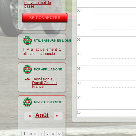
nouveau mot de
passe
03
04
05
UTILISATEURS EN LIGNE
Il y a actuellement 1
utilisateur connecté.
06
07
DCF AFFILIAZIONE
Adhésion au
Ducati Club de
08
France
09
MINI CALENDRIER
10
Août
«
»
11
l
m
m
j
v
s
d