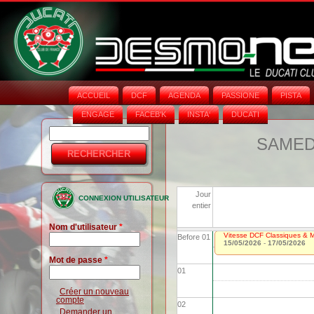
ACCUEIL
DCF
AGENDA
PASSIONE
PISTA
ENGAGE
FACEB'K
INSTA‘
DUCATI
Rechercher
Formulaire
SAMEDI
de
recherche
Jour
CONNEXION UTILISATEUR
entier
Nom d'utilisateur
*
Vitesse DCF Classiques & Mo
Before 01
15/05/2026
-
17/05/2026
Mot de passe
*
01
Créer un nouveau
compte
02
Demander un