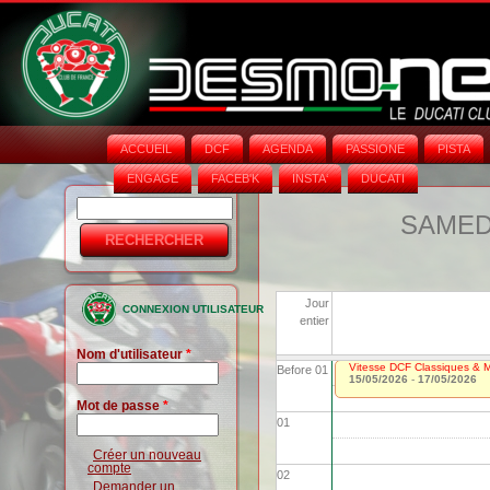
ACCUEIL
DCF
AGENDA
PASSIONE
PISTA
ENGAGE
FACEB'K
INSTA‘
DUCATI
Rechercher
Formulaire
SAMEDI
de
recherche
Jour
CONNEXION UTILISATEUR
entier
Nom d'utilisateur
*
Vitesse DCF Classiques & Mo
Before 01
15/05/2026
-
17/05/2026
Mot de passe
*
01
Créer un nouveau
compte
02
Demander un