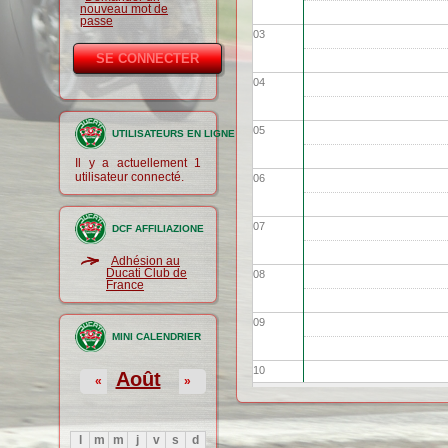
nouveau mot de
passe
03
04
05
UTILISATEURS EN LIGNE
Il y a actuellement 1
utilisateur connecté.
06
07
DCF AFFILIAZIONE
Adhésion au
Ducati Club de
08
France
09
MINI CALENDRIER
10
Août
«
»
11
l
m
m
j
v
s
d