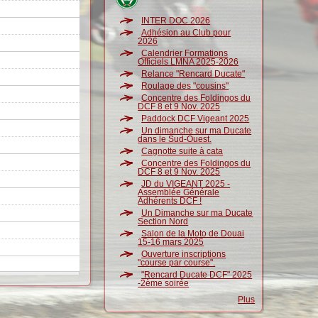
INTER DOC 2026
Adhésion au Club pour
2026
Calendrier Formations
Officiels LMNA 2025-2026
Relance "Rencard Ducate"
Roulage des "cousins"
Concentre des Foldingos du
DCF 8 et 9 Nov. 2025
Paddock DCF Vigeant 2025
Un dimanche sur ma Ducate
dans le Sud-Ouest.
Cagnotte suite à cata
Concentre des Foldingos du
DCF 8 et 9 Nov. 2025
JD du VIGEANT 2025 -
Assemblée Générale
Adhérents DCF !
Un Dimanche sur ma Ducate
Section Nord
Salon de la Moto de Douai
15-16 mars 2025
Ouverture inscriptions
"course par course".
"Rencard Ducate DCF" 2025
-2ème soirée
Plus