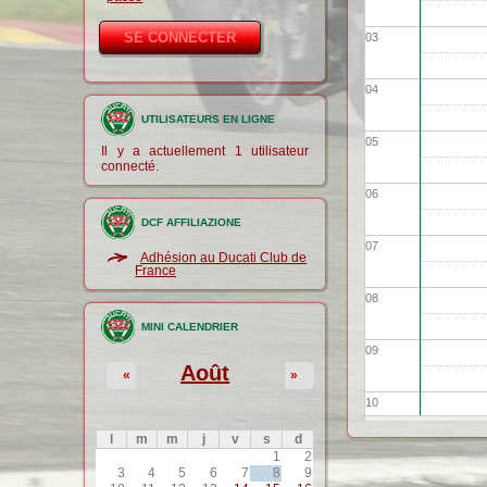
03
04
UTILISATEURS EN LIGNE
05
Il y a actuellement 1 utilisateur
connecté.
06
DCF AFFILIAZIONE
07
Adhésion au Ducati Club de
France
08
MINI CALENDRIER
09
Août
«
»
10
l
m
m
j
v
s
d
11
1
2
3
4
5
6
7
8
9