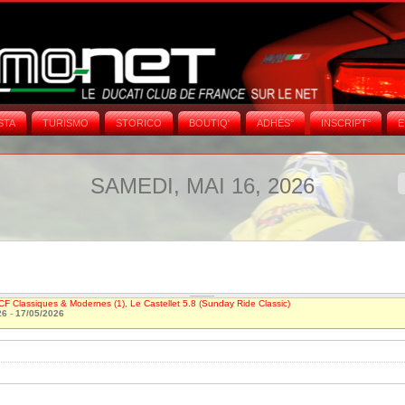
STA
TURISMO
STORICO
BOUTIQ'
ADHÉS°
INSCRIPT°
E
SAMEDI, MAI 16, 2026
CF Classiques & Modernes (1), Le Castellet 5.8 (Sunday Ride Classic)
26
-
17/05/2026