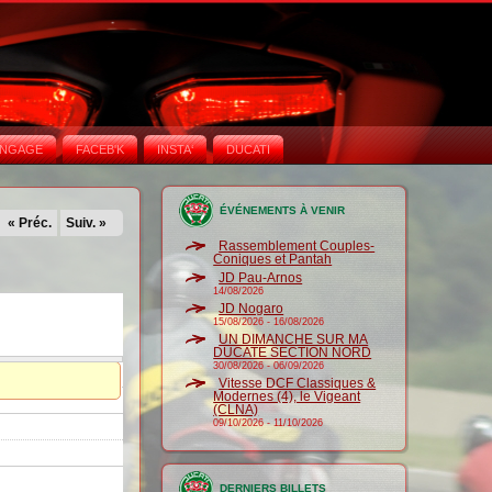
NGAGE
FACEB'K
INSTA‘
DUCATI
ÉVÉNEMENTS À VENIR
« Préc.
Suiv. »
Rassemblement Couples-
Coniques et Pantah
JD Pau-Arnos
14/08/2026
JD Nogaro
15/08/2026
-
16/08/2026
UN DIMANCHE SUR MA
DUCATE SECTION NORD
30/08/2026
-
06/09/2026
Vitesse DCF Classiques &
Modernes (4), le Vigeant
(CLNA)
09/10/2026
-
11/10/2026
DERNIERS BILLETS