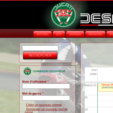
ACCUEIL
DCF
AGENDA
PASSIONE
PI
Rechercher
Formulaire de
recherche
Jour
CONNEXION UTILISATEUR
entier
Nom d'utilisateur
*
Vitesse D
Before 01
15/05/20
Mot de passe
*
01
Créer un nouveau compte
Demander un nouveau mot de
02
passe