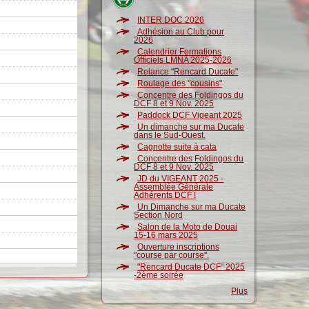
INTER DOC 2026
Adhésion au Club pour
2026
Calendrier Formations
Officiels LMNA 2025-2026
Relance "Rencard Ducate"
Roulage des "cousins"
Concentre des Foldingos du
DCF 8 et 9 Nov. 2025
Paddock DCF Vigeant 2025
Un dimanche sur ma Ducate
dans le Sud-Ouest.
Cagnotte suite à cata
Concentre des Foldingos du
DCF 8 et 9 Nov. 2025
JD du VIGEANT 2025 -
Assemblée Générale
Adhérents DCF !
Un Dimanche sur ma Ducate
Section Nord
Salon de la Moto de Douai
15-16 mars 2025
Ouverture inscriptions
"course par course".
"Rencard Ducate DCF" 2025
-2ème soirée
Plus