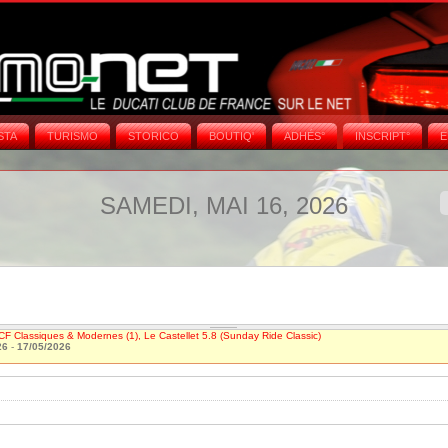
STA
TURISMO
STORICO
BOUTIQ'
ADHÉS°
INSCRIPT°
E
SAMEDI, MAI 16, 2026
CF Classiques & Modernes (1), Le Castellet 5.8 (Sunday Ride Classic)
26
-
17/05/2026