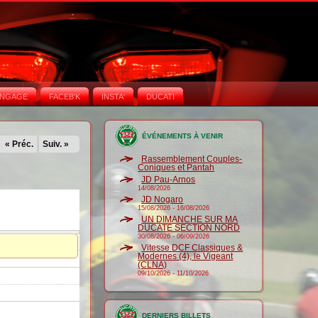
NGAGE
FACEB'K
INSTA‘
DUCATI
ÉVÉNEMENTS À VENIR
« Préc.
Suiv. »
Rassemblement Couples-
Coniques et Pantah
JD Pau-Arnos
14/08/2026
JD Nogaro
15/08/2026
-
16/08/2026
UN DIMANCHE SUR MA
DUCATE SECTION NORD
30/08/2026
-
06/09/2026
Vitesse DCF Classiques &
Modernes (4), le Vigeant
(CLNA)
09/10/2026
-
11/10/2026
DERNIERS BILLETS