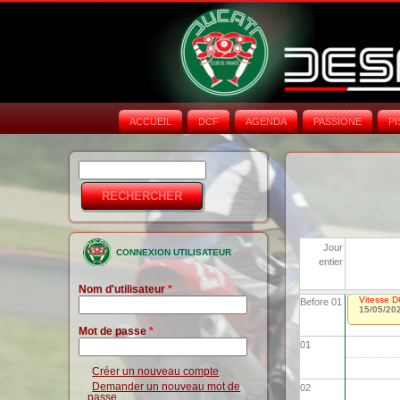
ACCUEIL
DCF
AGENDA
PASSIONE
PI
Rechercher
Formulaire de
recherche
Jour
CONNEXION UTILISATEUR
entier
Nom d'utilisateur
*
Vitesse D
Before 01
15/05/20
Mot de passe
*
01
Créer un nouveau compte
Demander un nouveau mot de
02
passe