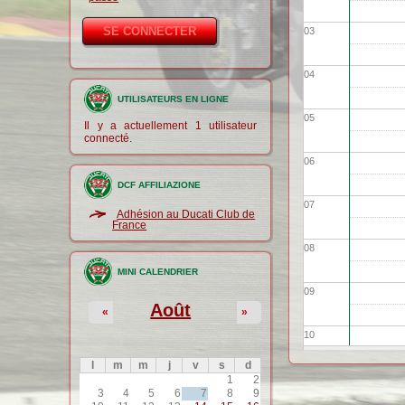
03
04
UTILISATEURS EN LIGNE
05
Il y a actuellement 1 utilisateur
connecté.
06
DCF AFFILIAZIONE
07
Adhésion au Ducati Club de
France
08
MINI CALENDRIER
09
Août
«
»
10
l
m
m
j
v
s
d
11
1
2
3
4
5
6
7
8
9