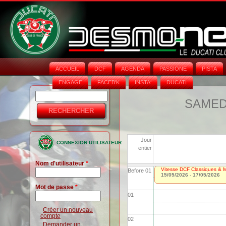
ACCUEIL
DCF
AGENDA
PASSIONE
PISTA
ENGAGE
FACEB'K
INSTA‘
DUCATI
Rechercher
Formulaire
SAMEDI
de
recherche
Jour
CONNEXION UTILISATEUR
entier
Nom d'utilisateur
*
Vitesse DCF Classiques & Mo
Before 01
15/05/2026
-
17/05/2026
Mot de passe
*
01
Créer un nouveau
compte
02
Demander un