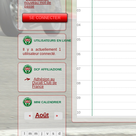
nouveau mot de
passe
03
04
05
UTILISATEURS EN LIGNE
Il y a actuellement 1
utilisateur connecté.
06
07
DCF AFFILIAZIONE
Adhésion au
Ducati Club de
08
France
09
MINI CALENDRIER
10
Août
«
»
11
l
m
m
j
v
s
d