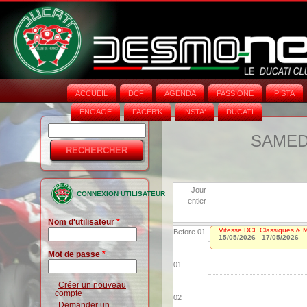
ACCUEIL
DCF
AGENDA
PASSIONE
PISTA
ENGAGE
FACEB'K
INSTA‘
DUCATI
Rechercher
Formulaire
SAMEDI
de
recherche
Jour
CONNEXION UTILISATEUR
entier
Nom d'utilisateur
*
Vitesse DCF Classiques & Mo
Before 01
15/05/2026
-
17/05/2026
Mot de passe
*
01
Créer un nouveau
compte
02
Demander un