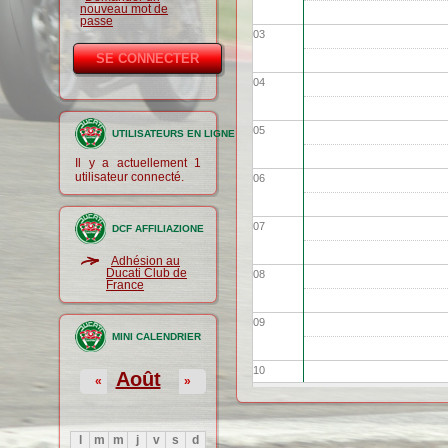
nouveau mot de
passe
03
04
05
UTILISATEURS EN LIGNE
Il y a actuellement 1
utilisateur connecté.
06
07
DCF AFFILIAZIONE
Adhésion au
Ducati Club de
08
France
09
MINI CALENDRIER
10
Août
«
»
11
l
m
m
j
v
s
d