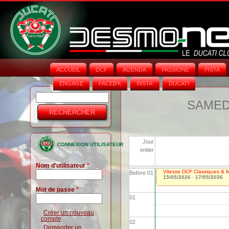
ACCUEIL
DCF
AGENDA
PASSIONE
PISTA
ENGAGE
FACEB'K
INSTA‘
DUCATI
Rechercher
Formulaire
SAMEDI
de
recherche
Jour
CONNEXION UTILISATEUR
entier
Nom d'utilisateur
*
Vitesse DCF Classiques & Mo
Before 01
15/05/2026
-
17/05/2026
Mot de passe
*
01
Créer un nouveau
compte
02
Demander un