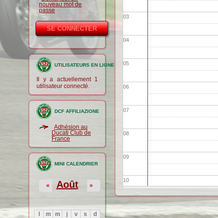
nouveau mot de
passe
03
04
05
UTILISATEURS EN LIGNE
Il y a actuellement 1
utilisateur connecté.
06
07
DCF AFFILIAZIONE
Adhésion au
Ducati Club de
08
France
09
MINI CALENDRIER
10
Août
«
»
11
l
m
m
j
v
s
d