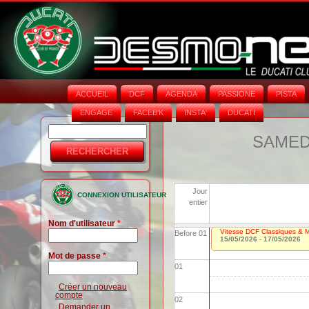
ACCUEIL
DCF
AGENDA
PASSIONE
PISTA
ENGAGE
FACEB'K
INSTA‘
DUCATI
Rechercher
Formulaire
SAMEDI
de
recherche
Jour
CONNEXION UTILISATEUR
entier
Nom d'utilisateur
*
Vitesse DCF Classiques & Mo
Before 01
15/05/2026
-
17/05/2026
Mot de passe
*
01
Créer un nouveau
compte
02
Demander un