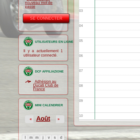
nouveau mot de
passe
03
04
05
UTILISATEURS EN LIGNE
Il y a actuellement 1
utilisateur connecté.
06
07
DCF AFFILIAZIONE
Adhésion au
Ducati Club de
08
France
09
MINI CALENDRIER
10
Août
«
»
11
l
m
m
j
v
s
d