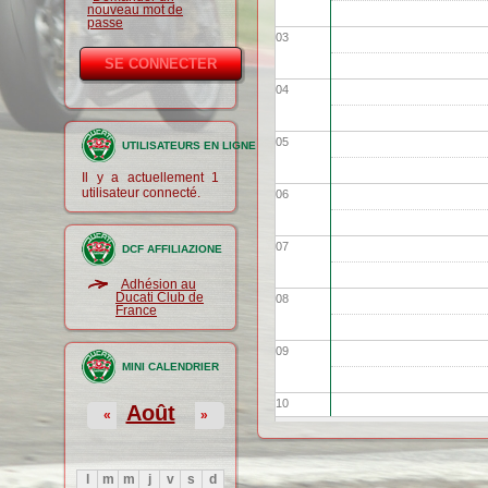
nouveau mot de
passe
03
04
05
UTILISATEURS EN LIGNE
Il y a actuellement 1
utilisateur connecté.
06
07
DCF AFFILIAZIONE
Adhésion au
Ducati Club de
08
France
09
MINI CALENDRIER
10
Août
«
»
11
l
m
m
j
v
s
d