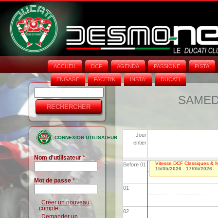
ACCUEIL
DCF
AGENDA
PASSIONE
PISTA
ENGAGE
FACEB'K
INSTA‘
DUCATI
Rechercher
Formulaire
SAMEDI
de
recherche
Jour
CONNEXION UTILISATEUR
entier
Nom d'utilisateur
*
Vitesse DCF Classiques & Mo
Before 01
15/05/2026
-
17/05/2026
Mot de passe
*
01
Créer un nouveau
compte
02
Demander un