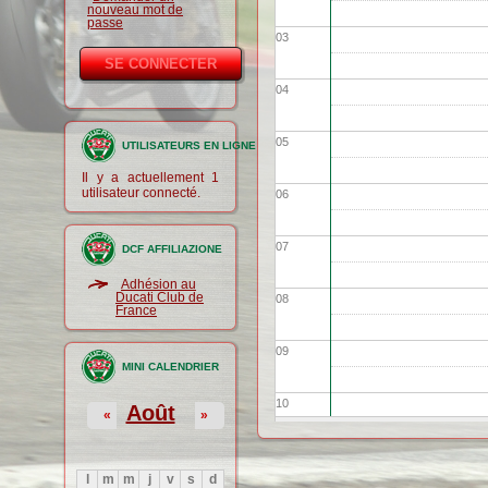
nouveau mot de
passe
03
04
05
UTILISATEURS EN LIGNE
Il y a actuellement 1
utilisateur connecté.
06
07
DCF AFFILIAZIONE
Adhésion au
Ducati Club de
08
France
09
MINI CALENDRIER
10
Août
«
»
11
l
m
m
j
v
s
d