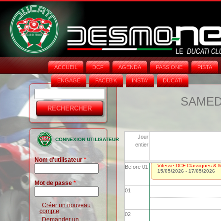
ACCUEIL
DCF
AGENDA
PASSIONE
PISTA
ENGAGE
FACEB'K
INSTA‘
DUCATI
Rechercher
Formulaire
SAMEDI
de
recherche
Jour
CONNEXION UTILISATEUR
entier
Nom d'utilisateur
*
Vitesse DCF Classiques & Mo
Before 01
15/05/2026
-
17/05/2026
Mot de passe
*
01
Créer un nouveau
compte
02
Demander un