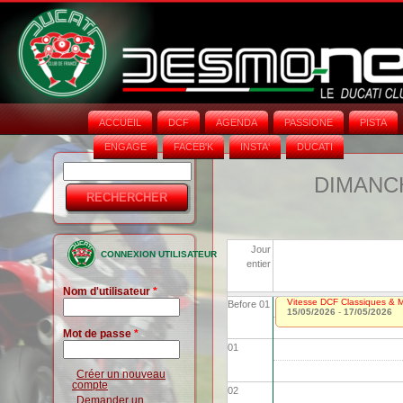
ACCUEIL
DCF
AGENDA
PASSIONE
PISTA
ENGAGE
FACEB'K
INSTA‘
DUCATI
Rechercher
Formulaire
DIMANCH
de
recherche
Jour
CONNEXION UTILISATEUR
entier
Nom d'utilisateur
*
Vitesse DCF Classiques & Mo
Before 01
15/05/2026
-
17/05/2026
Mot de passe
*
01
Créer un nouveau
compte
02
Demander un