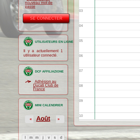
nouveau mot de
passe
03
04
05
UTILISATEURS EN LIGNE
Il y a actuellement 1
utilisateur connecté.
06
07
DCF AFFILIAZIONE
Adhésion au
Ducati Club de
08
France
09
MINI CALENDRIER
10
Août
«
»
11
l
m
m
j
v
s
d