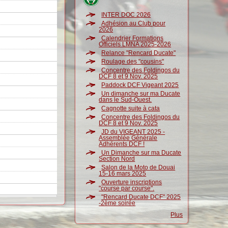
INTER DOC 2026
Adhésion au Club pour
2026
Calendrier Formations
Officiels LMNA 2025-2026
Relance "Rencard Ducate"
Roulage des "cousins"
Concentre des Foldingos du
DCF 8 et 9 Nov. 2025
Paddock DCF Vigeant 2025
Un dimanche sur ma Ducate
dans le Sud-Ouest.
Cagnotte suite à cata
Concentre des Foldingos du
DCF 8 et 9 Nov. 2025
JD du VIGEANT 2025 -
Assemblée Générale
Adhérents DCF !
Un Dimanche sur ma Ducate
Section Nord
Salon de la Moto de Douai
15-16 mars 2025
Ouverture inscriptions
"course par course".
"Rencard Ducate DCF" 2025
-2ème soirée
Plus