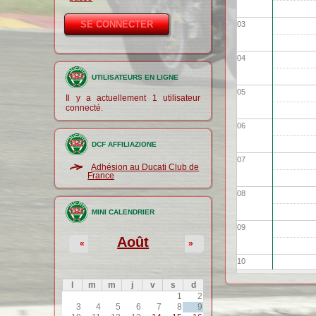
03
04
UTILISATEURS EN LIGNE
05
Il y a actuellement 1 utilisateur
connecté.
06
DCF AFFILIAZIONE
07
Adhésion au Ducati Club de
France
08
MINI CALENDRIER
09
Août
«
»
10
l
m
m
j
v
s
d
11
1
2
3
4
5
6
7
8
9