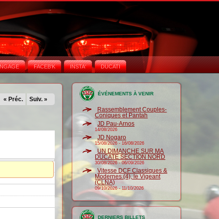
NGAGE
FACEB'K
INSTA‘
DUCATI
ÉVÉNEMENTS À VENIR
« Préc.
Suiv. »
Rassemblement Couples-
Coniques et Pantah
JD Pau-Arnos
14/08/2026
JD Nogaro
15/08/2026
-
16/08/2026
UN DIMANCHE SUR MA
DUCATE SECTION NORD
30/08/2026
-
06/09/2026
Vitesse DCF Classiques &
Modernes (4), le Vigeant
(CLNA)
09/10/2026
-
11/10/2026
DERNIERS BILLETS