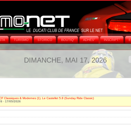
STA
TURISMO
STORICO
BOUTIQ'
ADHÉS°
INSCRIPT°
E
DIMANCHE, MAI 17, 2026
CF Classiques & Modernes (1), Le Castellet 5.8 (Sunday Ride Classic)
26
-
17/05/2026