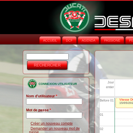
ACCUEIL
DCF
AGENDA
PASSIONE
PI
Rechercher
Formulaire de
recherche
Jour
CONNEXION UTILISATEUR
entier
Nom d'utilisateur
*
Vitesse D
Before 01
15/05/20
Mot de passe
*
01
Créer un nouveau compte
Demander un nouveau mot de
02
passe