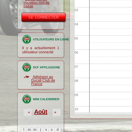
nouveau mot de
passe
03
04
05
UTILISATEURS EN LIGNE
Il y a actuellement 1
utilisateur connecté.
06
07
DCF AFFILIAZIONE
Adhésion au
Ducati Club de
08
France
09
MINI CALENDRIER
10
Août
«
»
11
l
m
m
j
v
s
d