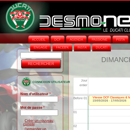
ACCUEIL
DCF
AGENDA
PASSIONE
PISTA
ENGAGE
FACEB'K
INSTA‘
DUCATI
Rechercher
Formulaire
DIMANCH
de
recherche
Jour
CONNEXION UTILISATEUR
entier
Nom d'utilisateur
*
Vitesse DCF Classiques & Mo
Before 01
15/05/2026
-
17/05/2026
Mot de passe
*
01
Créer un nouveau
compte
02
Demander un