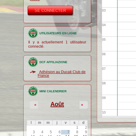
03
04
UTILISATEURS EN LIGNE
05
Il y a actuellement 1 utilisateur
connecté.
06
DCF AFFILIAZIONE
07
Adhésion au Ducati Club de
France
08
MINI CALENDRIER
09
Août
«
»
10
l
m
m
j
v
s
d
11
1
2
3
4
5
6
7
8
9