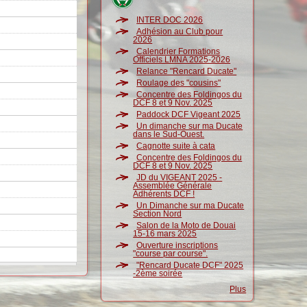
INTER DOC 2026
Adhésion au Club pour
2026
Calendrier Formations
Officiels LMNA 2025-2026
Relance "Rencard Ducate"
Roulage des "cousins"
Concentre des Foldingos du
DCF 8 et 9 Nov. 2025
Paddock DCF Vigeant 2025
Un dimanche sur ma Ducate
dans le Sud-Ouest.
Cagnotte suite à cata
Concentre des Foldingos du
DCF 8 et 9 Nov. 2025
JD du VIGEANT 2025 -
Assemblée Générale
Adhérents DCF !
Un Dimanche sur ma Ducate
Section Nord
Salon de la Moto de Douai
15-16 mars 2025
Ouverture inscriptions
"course par course".
"Rencard Ducate DCF" 2025
-2ème soirée
Plus