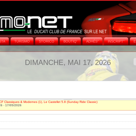
STA
TURISMO
STORICO
BOUTIQ'
ADHÉS°
INSCRIPT°
E
DIMANCHE, MAI 17, 2026
CF Classiques & Modernes (1), Le Castellet 5.8 (Sunday Ride Classic)
26
-
17/05/2026