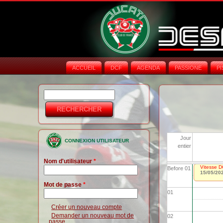
ACCUEIL
DCF
AGENDA
PASSIONE
PI
Rechercher
Formulaire de
recherche
Jour
CONNEXION UTILISATEUR
entier
Nom d'utilisateur
*
Vitesse D
Before 01
15/05/20
Mot de passe
*
01
Créer un nouveau compte
Demander un nouveau mot de
02
passe