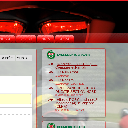
NGAGE
FACEB'K
INSTA‘
DUCATI
ÉVÉNEMENTS À VENIR
« Préc.
Suiv. »
Rassemblement Couples-
Coniques et Pantah
JD Pau-Arnos
14/08/2026
JD Nogaro
15/08/2026
-
16/08/2026
UN DIMANCHE SUR MA
DUCATE SECTION NORD
30/08/2026
-
06/09/2026
Vitesse DCF Classiques &
Modernes (4), le Vigeant
(CLNA)
09/10/2026
-
11/10/2026
DERNIERS BILLETS