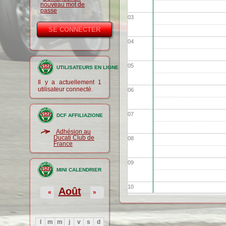
nouveau mot de
passe
03
04
05
UTILISATEURS EN LIGNE
Il y a actuellement 1
utilisateur connecté.
06
07
DCF AFFILIAZIONE
Adhésion au
Ducati Club de
08
France
09
MINI CALENDRIER
10
Août
«
»
11
l
m
m
j
v
s
d