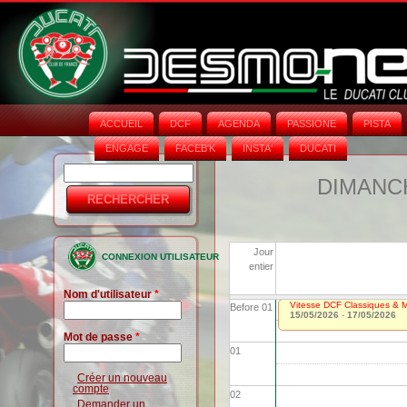
ACCUEIL
DCF
AGENDA
PASSIONE
PISTA
ENGAGE
FACEB'K
INSTA‘
DUCATI
Rechercher
Formulaire
DIMANCH
de
recherche
Jour
CONNEXION UTILISATEUR
entier
Nom d'utilisateur
*
Vitesse DCF Classiques & Mo
Before 01
15/05/2026
-
17/05/2026
Mot de passe
*
01
Créer un nouveau
compte
02
Demander un