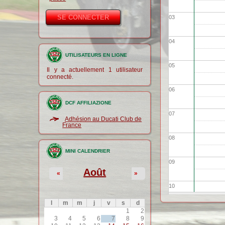
03
04
UTILISATEURS EN LIGNE
05
Il y a actuellement 1 utilisateur
connecté.
06
DCF AFFILIAZIONE
07
Adhésion au Ducati Club de
France
08
MINI CALENDRIER
09
Août
«
»
10
l
m
m
j
v
s
d
11
1
2
3
4
5
6
7
8
9