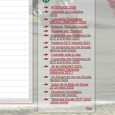
INTER DOC 2026
Adhésion au Club pour
2026
Calendrier Formations
Officiels LMNA 2025-2026
Relance "Rencard Ducate"
Roulage des "cousins"
Concentre des Foldingos du
DCF 8 et 9 Nov. 2025
Paddock DCF Vigeant 2025
Un dimanche sur ma Ducate
dans le Sud-Ouest.
Cagnotte suite à cata
Concentre des Foldingos du
DCF 8 et 9 Nov. 2025
JD du VIGEANT 2025 -
Assemblée Générale
Adhérents DCF !
Un Dimanche sur ma Ducate
Section Nord
Salon de la Moto de Douai
15-16 mars 2025
Ouverture inscriptions
"course par course".
"Rencard Ducate DCF" 2025
-2ème soirée
Plus