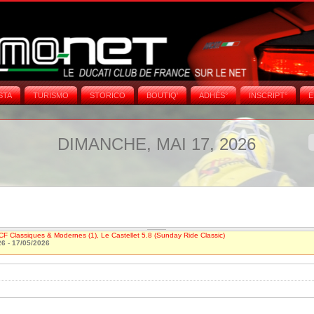
STA
TURISMO
STORICO
BOUTIQ'
ADHÉS°
INSCRIPT°
E
DIMANCHE, MAI 17, 2026
CF Classiques & Modernes (1), Le Castellet 5.8 (Sunday Ride Classic)
26
-
17/05/2026