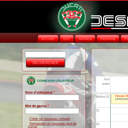
ACCUEIL
DCF
AGENDA
PASSIONE
PI
Rechercher
Formulaire de
recherche
Jour
CONNEXION UTILISATEUR
entier
Nom d'utilisateur
*
Vitesse D
Before 01
15/05/20
Mot de passe
*
01
Créer un nouveau compte
Demander un nouveau mot de
02
passe