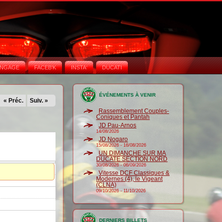
NGAGE
FACEB'K
INSTA‘
DUCATI
ÉVÉNEMENTS À VENIR
« Préc.
Suiv. »
Rassemblement Couples-
Coniques et Pantah
JD Pau-Arnos
14/08/2026
JD Nogaro
15/08/2026
-
16/08/2026
UN DIMANCHE SUR MA
DUCATE SECTION NORD
30/08/2026
-
06/09/2026
Vitesse DCF Classiques &
Modernes (4), le Vigeant
(CLNA)
09/10/2026
-
11/10/2026
DERNIERS BILLETS