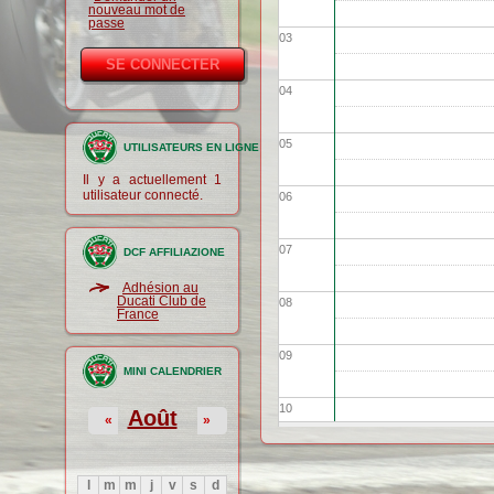
nouveau mot de
passe
03
04
05
UTILISATEURS EN LIGNE
Il y a actuellement 1
utilisateur connecté.
06
07
DCF AFFILIAZIONE
Adhésion au
Ducati Club de
08
France
09
MINI CALENDRIER
10
Août
«
»
11
l
m
m
j
v
s
d