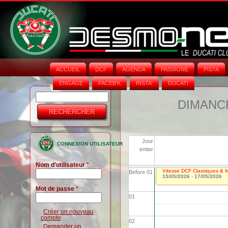
ACCUEIL
DCF
AGENDA
PASSIONE
PISTA
ENGAGE
FACEB'K
INSTA‘
DUCATI
Rechercher
Formulaire
DIMANCH
de
recherche
Jour
CONNEXION UTILISATEUR
entier
Nom d'utilisateur
*
Vitesse DCF Classiques & Mo
Before 01
15/05/2026
-
17/05/2026
Mot de passe
*
01
Créer un nouveau
compte
02
Demander un